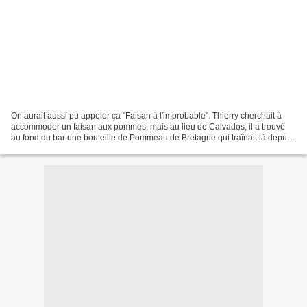
On aurait aussi pu appeler ça "Faisan à l'improbable". Thierry cherchait à
accommoder un faisan aux pommes, mais au lieu de Calvados, il a trouvé
au fond du bar une bouteille de Pommeau de Bretagne qui traînait là depuis
quelques années. "Y'a d'la pomme...