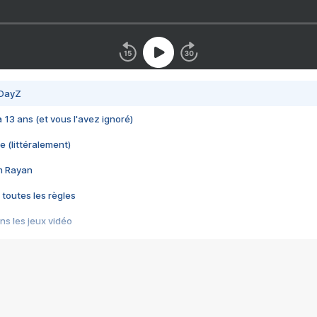
 DayZ
 a 13 ans (et vous l'avez ignoré)
e (littéralement)
im Rayan
 toutes les règles
s les jeux vidéo
us choquant de Rockstar ? - Le scandale BULLY
e plus moche de Steam
du RÊVE tourne au CAUCHEMAR